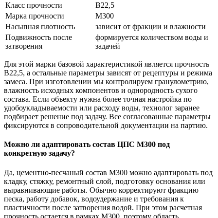
Класс прочности
В22,5
Марка прочности
М300
Насыпная плотность
зависит от фракции и влажности
Подвижность после
формируется количеством воды и
затворения
задачей
Для этой марки базовой характеристикой является прочность
В22,5, а остальные параметры зависят от рецептуры и режима
замеса. При изготовлении мы контролируем гранулометрию,
влажность исходных компонентов и однородность сухого
состава. Если объекту нужна более точная настройка по
удобоукладываемости или расходу воды, технолог заранее
подбирает решение под задачу. Все согласованные параметры
фиксируются в сопроводительной документации на партию.
Можно ли адаптировать состав ЦПС М300 под
конкретную задачу?
Да, цементно-песчаный состав М300 можно адаптировать под
кладку, стяжку, ремонтный слой, подготовку основания или
выравнивающие работы. Обычно корректируют фракцию
песка, работу добавок, водоудержание и требования к
пластичности после затворения водой. При этом расчетная
прочность остается в рамках М300, поэтому область