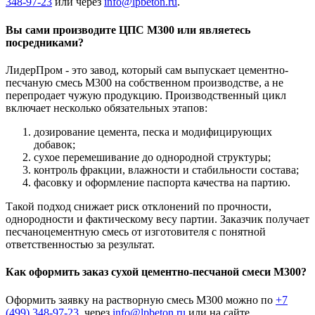
348-97-23
или через
info@lpbeton.ru
.
Вы сами производите ЦПС М300 или являетесь
посредниками?
ЛидерПром - это завод, который сам выпускает цементно-
песчаную смесь М300 на собственном производстве, а не
перепродает чужую продукцию. Производственный цикл
включает несколько обязательных этапов:
дозирование цемента, песка и модифицирующих
добавок;
сухое перемешивание до однородной структуры;
контроль фракции, влажности и стабильности состава;
фасовку и оформление паспорта качества на партию.
Такой подход снижает риск отклонений по прочности,
однородности и фактическому весу партии. Заказчик получает
песчаноцементную смесь от изготовителя с понятной
ответственностью за результат.
Как оформить заказ сухой цементно-песчаной смеси М300?
Оформить заявку на растворную смесь М300 можно по
+7
(499)
348-97-23
, через
info@lpbeton.ru
или на сайте