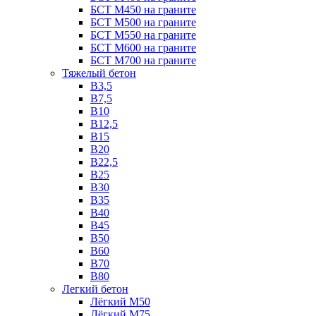
БСТ М450 на граните
БСТ М500 на граните
БСТ М550 на граните
БСТ М600 на граните
БСТ М700 на граните
Тяжелый бетон
В3,5
B7,5
В10
В12,5
B15
B20
В22,5
В25
B30
В35
B40
В45
B50
B60
B70
B80
Легкий бетон
Лёгкий М50
Лёгкий М75