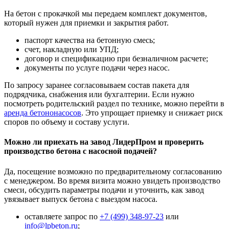
На бетон с прокачкой мы передаем комплект документов,
который нужен для приемки и закрытия работ.
паспорт качества на бетонную смесь;
счет, накладную или УПД;
договор и спецификацию при безналичном расчете;
документы по услуге подачи через насос.
По запросу заранее согласовываем состав пакета для
подрядчика, снабжения или бухгалтерии. Если нужно
посмотреть родительский раздел по технике, можно перейти в
аренда бетононасосов
. Это упрощает приемку и снижает риск
споров по объему и составу услуги.
Можно ли приехать на завод ЛидерПром и проверить
производство бетона с насосной подачей?
Да, посещение возможно по предварительному согласованию
с менеджером. Во время визита можно увидеть производство
смеси, обсудить параметры подачи и уточнить, как завод
увязывает выпуск бетона с выездом насоса.
оставляете запрос по
+7 (499)
348-97-23
или
info@lpbeton.ru
;