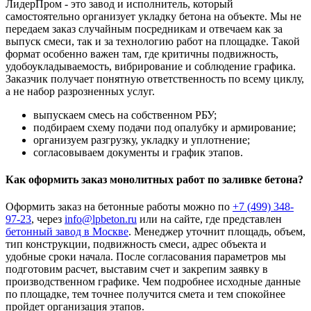
ЛидерПром - это завод и исполнитель, который
самостоятельно организует укладку бетона на объекте. Мы не
передаем заказ случайным посредникам и отвечаем как за
выпуск смеси, так и за технологию работ на площадке. Такой
формат особенно важен там, где критичны подвижность,
удобоукладываемость, вибрирование и соблюдение графика.
Заказчик получает понятную ответственность по всему циклу,
а не набор разрозненных услуг.
выпускаем смесь на собственном РБУ;
подбираем схему подачи под опалубку и армирование;
организуем разгрузку, укладку и уплотнение;
согласовываем документы и график этапов.
Как оформить заказ монолитных работ по заливке бетона?
Оформить заказ на бетонные работы можно по
+7 (499)
348-
97-23
, через
info@lpbeton.ru
или на сайте, где представлен
бетонный завод в Москве
. Менеджер уточнит площадь, объем,
тип конструкции, подвижность смеси, адрес объекта и
удобные сроки начала. После согласования параметров мы
подготовим расчет, выставим счет и закрепим заявку в
производственном графике. Чем подробнее исходные данные
по площадке, тем точнее получится смета и тем спокойнее
пройдет организация этапов.