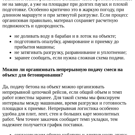
не на заводе, а уже на площадке при долгих паузах и плохой
подготовке. Особенно критично это в жаркую погоду, при
длинном маршруте и при затянутой разгрузке. Если процесс
организован правильно, материал сохраняет расчетную
подвижность и однородность.
не доливать воду в барабан и в лоток на объекте;
подготовить опалубку, армирование и приемку до
прибытия машины;
не затягивать разгрузку, разравнивание и уплотнение;
заранее сообщать, если нужна сложная схема подачи.
Можно ли организовать непрерывную подачу смеси на
объект для бетонирования?
Да, подачу бетона на объект можно организовать
непрерывной цепочкой рейсов, если общий объем и темп
работ известны заранее. Для такой схемы мы фиксируем
интервалы между машинами, время разгрузки и готовность
площадки к приемке. Непрерывная логистика особенно
удобна для плит, лент, стен и больших карт монолитных
работ. Чем точнее заказчик сообщает темп укладки, тем
надежнее получается график поставки.
согласовываем общую кубатуру и длительность этапа;