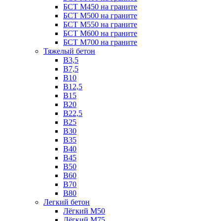
БСТ М450 на граните
БСТ М500 на граните
БСТ М550 на граните
БСТ М600 на граните
БСТ М700 на граните
Тяжелый бетон
В3,5
B7,5
В10
В12,5
B15
B20
В22,5
В25
B30
В35
B40
В45
B50
B60
B70
B80
Легкий бетон
Лёгкий М50
Лёгкий М75