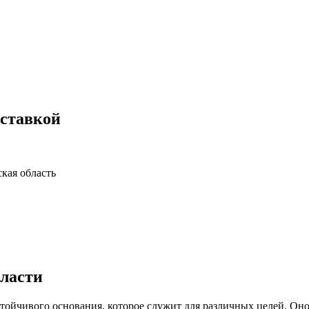
оставкой
кая область
бласти
стойчивого основания, которое служит для различных целей. Он