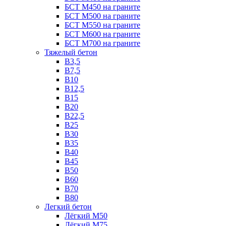
БСТ М450 на граните
БСТ М500 на граните
БСТ М550 на граните
БСТ М600 на граните
БСТ М700 на граните
Тяжелый бетон
В3,5
B7,5
В10
В12,5
B15
B20
В22,5
В25
B30
В35
B40
В45
B50
B60
B70
B80
Легкий бетон
Лёгкий М50
Лёгкий М75