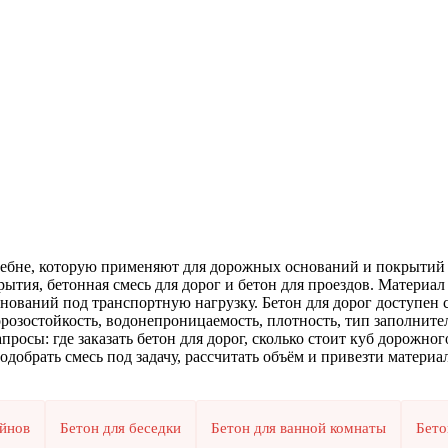
и щебне, которую применяют для дорожных оснований и покрытий 
ытия, бетонная смесь для дорог и бетон для проездов. Материал
нований под транспортную нагрузку. Бетон для дорог доступен 
морозостойкость, водонепроницаемость, плотность, тип заполнит
просы: где заказать бетон для дорог, сколько стоит куб дорожного
обрать смесь под задачу, рассчитать объём и привезти материал 
ейнов
Бетон для беседки
Бетон для ванной комнаты
Бето